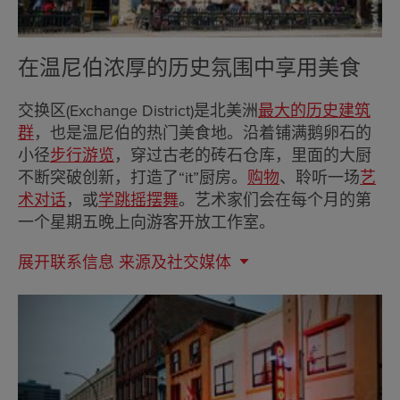
在温尼伯浓厚的历史氛围中享用美食
交换区(Exchange District)是北美洲
最大的历史建筑
群
，也是温尼伯的热门美食地。沿着铺满鹅卵石的
小径
步行游览
，穿过古老的砖石仓库，里面的大厨
不断突破创新，打造了“it”厨房。
购物
、聆听一场
艺
术对话
，或
学跳摇摆舞
。艺术家们会在每个月的第
一个星期五晚上向游客开放工作室。
展开联系信息
来源及社交媒体