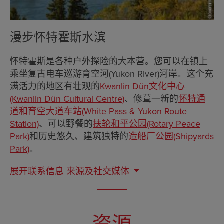
漫步怀特霍斯水滨
怀特霍斯是各种户外探险的大本营。您可以在镇上
乘坐复古电车巡游育空河(Yukon River)河岸。这个充
满活力的地区有壮观的
Kwanlin Dün文化中心
(Kwanlin Dün Cultural Centre)
、修葺一新的
怀特通
道和育空大道车站(White Pass & Yukon Route
Station)
、可以野餐的
扶轮和平公园(Rotary Peace
Park)
和历史悠久、建筑独特的
造船厂公园(Shipyards
Park)
。
展开联系信息
来源及社交媒体