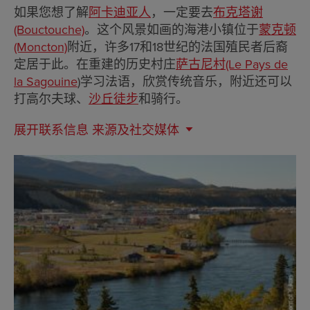
如果您想了解
阿卡迪亚人
，一定要去
布克塔谢
(Bouctouche)
。这个风景如画的海港小镇位于
蒙克顿
(Moncton)
附近，许多17和18世纪的法国殖民者后裔
定居于此。在重建的历史村庄
萨古尼村(Le Pays de
la Sagouine
)学习法语，欣赏传统音乐，附近还可以
打高尔夫球、
沙丘徒步
和骑行。
展开联系信息
来源及社交媒体