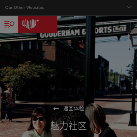
Skip
Our Other Websites
Main nav
to
main
旅行者
content
商务
加拿大旅游专家计划
媒体中心
会议、展览及奖励旅游
返回体验
魅力社区