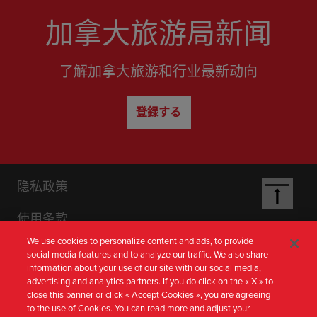
加拿大旅游局新闻
了解加拿大旅游和行业最新动向
登録する
Footer
隐私政策
使用条款
Nav
We use cookies to personalize content and ads, to provide
social media features and to analyze our traffic. We also share
[zh-
information about your use of our site with our social media,
advertising and analytics partners. If you do click on the « X » to
close this banner or click « Accept Cookies », you are agreeing
CN]
to the use of Cookies. You can read more and adjust your