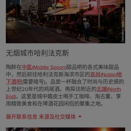
无烟城市哈利法克斯
陶醉在
中匙(Middle Spoon)
甜品吧的各式美味甜品
中，然后前往哈利法克斯海滨市区的
高尚(Noble)地
下酒吧
(需要暗号)，品尝一杯融合了时尚与历史感的
上世纪20年代的鸡尾酒。再探访附近的
北端(North
End)
，这里是城中嬉皮士喝手工咖啡、淘古董、享
用精致美食和在啤酒花园闲侃的聚集之地。
展开联系信息
来源及社交媒体