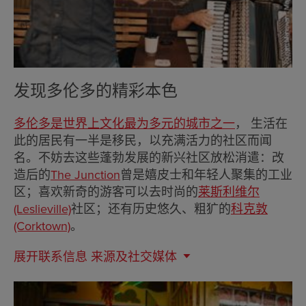
发现多伦多的精彩本色
多伦多是世界上文化最为多元的城市之一
， 生活在
此的居民有一半是移民，以充满活力的社区而闻
名。不妨去这些蓬勃发展的新兴社区放松消遣：改
造后的
The Junction
曾是嬉皮士和年轻人聚集的工业
区；喜欢新奇的游客可以去时尚的
莱斯利维尔
(Leslieville)
社区；还有历史悠久、粗犷的
科克敦
(Corktown)
。
展开联系信息
来源及社交媒体