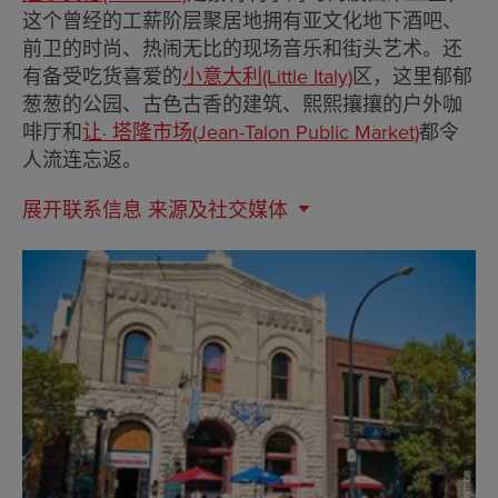
这个曾经的工薪阶层聚居地拥有亚文化地下酒吧、
前卫的时尚、热闹无比的现场音乐和街头艺术。还
有备受吃货喜爱的
小意大利(Little Italy)
区，这里郁郁
葱葱的公园、古色古香的建筑、熙熙攘攘的户外咖
啡厅和
让· 塔隆市场(Jean-Talon Public Market)
都令
人流连忘返。
展开联系信息
来源及社交媒体