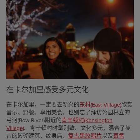
在卡尔加里感受多元文化
在卡尔加里，一定要去新兴的
东村(East Village)
欣赏
音乐、野餐、享用美食，也别忘了拜访公园林立的
弓河(Bow River)附近的
肯辛顿村(Kensington
Village)
。肯辛顿村时髦别致、文化多元，混合了复
古的砖砌建筑、纹身店、
复古黑胶唱片
以及
寄售