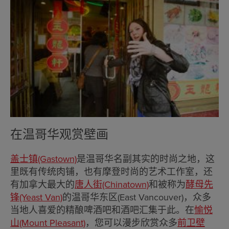
在温哥华观赏壁画
盖士镇(Gastown)
是温哥华名副其实的时尚之地，这
里既有传统肉铺，也有摩登时尚的艺术工作室，还
有加拿大最大的
唐人街(Chinatown)
和被称为
酵母先
锋(Yeast Van)
的温哥华东区(East Vancouver)，众多
当地人喜爱的精酿啤酒吧和酒吧汇集于此。在
愉悦
山(Mount Pleasant)
，您可以漫步欣赏众多
前卫壁