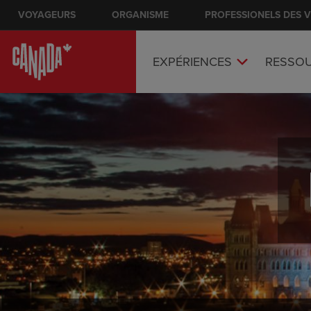
Skip
VOYAGEURS
ORGANISME
Main nav
PROFESSIONELS DES 
to
main
content
EXPÉRIENCES
RESSO